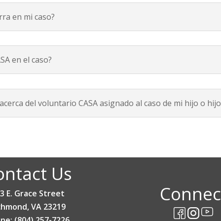
rra en mi caso?
SA en el caso?
cerca del voluntario CASA asignado al caso de mi hijo o hij
ontact Us
Connec
3 E. Grace Street
chmond, VA 23219
ne: (804) 257-7226