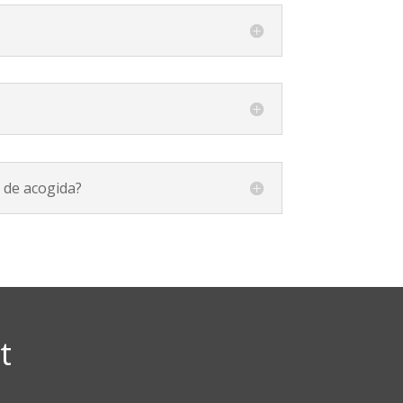
o de acogida?
t