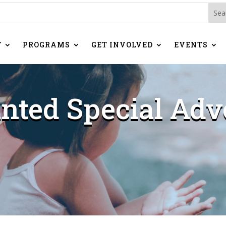
T
PROGRAMS
GET INVOLVED
EVENTS
nted Special Adv