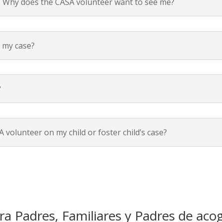
ow. Why does the CASA volunteer want to see me?
 my case?
?
 volunteer on my child or foster child’s case?
a Padres, Familiares y Padres de aco